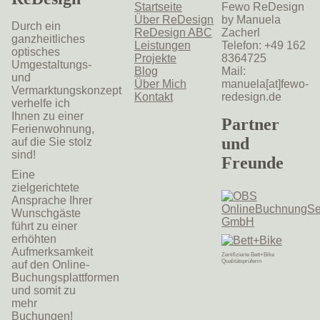
Startseite
Fewo ReDesign
Über ReDesign
by Manuela
Durch ein
ReDesign ABC
Zacherl
ganzheitliches
Leistungen
Telefon: +49 162
optisches
Projekte
8364725
Umgestaltungs-
Blog
Mail:
und
Über Mich
manuela[at]fewo-
Vermarktungskonzept
Kontakt
redesign.de
verhelfe ich
Ihnen zu einer
Partner
Ferienwohnung,
und
auf die Sie stolz
sind!
Freunde
Eine
zielgerichtete
Ansprache Ihrer
Wunschgäste
führt zu einer
erhöhten
Aufmerksamkeit
Zertifizierte Bett+Bike
Qualitätsprüferin
auf den Online-
Buchungsplattformen
und somit zu
mehr
Buchungen!