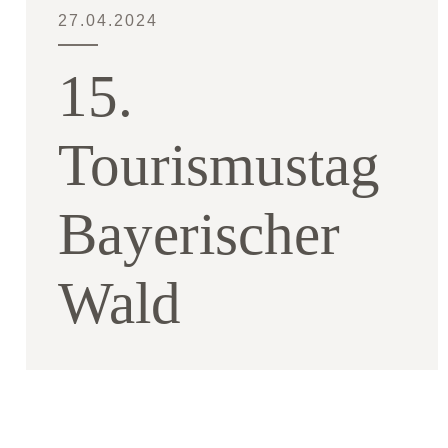
ÜBER MICH
27.04.2024
KONTAKT
15.
Tourismustag
Bayerischer
Wald