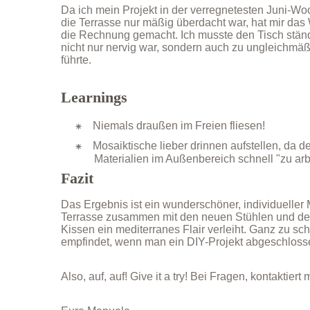
Da ich mein Projekt in der verregnetesten Juni-
die Terrasse nur mäßig überdacht war, hat mir das W
die Rechnung gemacht. Ich musste den Tisch stän
nicht nur nervig war, sondern auch zu ungleichmä
führte.
Learnings
Niemals draußen im Freien fliesen!
Mosaiktische lieber drinnen aufstellen, da d
Materialien im Außenbereich schnell "zu ar
Fazit
Das Ergebnis ist ein wunderschöner, individueller 
Terrasse zusammen mit den neuen Stühlen und den
Kissen ein mediterranes Flair verleiht. Ganz zu s
empfindet, wenn man ein DIY-Projekt abgeschlosse
Also, auf, auf! Give it a try! Bei Fragen, kontaktiert