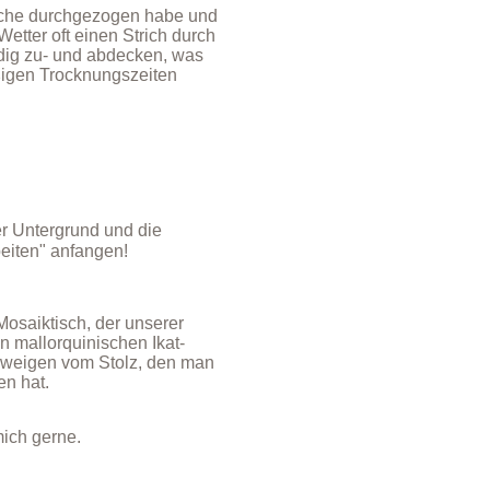
Woche durchgezogen habe und
etter oft einen Strich durch
dig zu- und abdecken, was
ßigen Trocknungszeiten
er Untergrund und die
beiten" anfangen!
Mosaiktisch, der unserer
 mallorquinischen Ikat-
chweigen vom Stolz, den man
n hat.
 mich gerne.