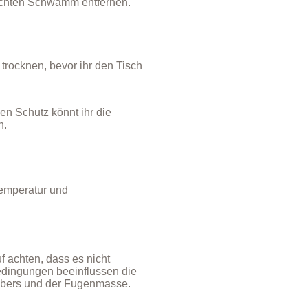
uchten Schwamm entfernen.
 trocknen, bevor ihr den Tisch
hen Schutz könnt ihr die
n.
Temperatur und
f achten, dass es nicht
bedingungen beeinflussen die
ebers und der Fugenmasse.