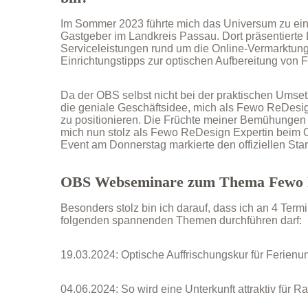
Im Sommer 2023 führte mich das Universum zu eine
Gastgeber im Landkreis Passau. Dort präsentierte 
Serviceleistungen rund um die Online-Vermarktun
Einrichtungstipps zur optischen Aufbereitung von F
Da der OBS selbst nicht bei der praktischen Umsetz
die geniale Geschäftsidee, mich als Fewo ReDesig
zu positionieren. Die Früchte meiner Bemühungen z
mich nun stolz als Fewo ReDesign Expertin beim O
Event am Donnerstag markierte den offiziellen Sta
OBS Webseminare zum Thema Fewo 
Besonders stolz bin ich darauf, dass ich an 4 Te
folgenden spannenden Themen durchführen darf:
19.03.2024: Optische Auffrischungskur für Ferienun
04.06.2024: So wird eine Unterkunft attraktiv für R