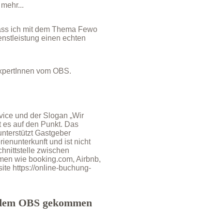
mehr...
dass ich mit dem Thema Fewo
enstleistung einen echten
ExpertInnen vom OBS.
ice und der Slogan „Wir
 es auf den Punkt. Das
nterstützt Gastgeber
ienunterkunft und ist nicht
chnittstelle zwischen
men wie booking.com, Airbnb,
site
https://online-buchung-
t dem OBS gekommen