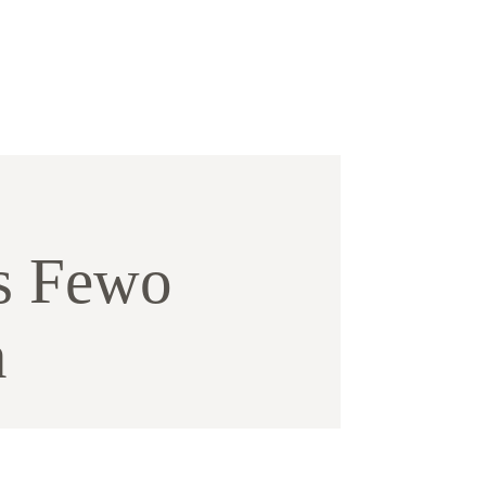
ls Fewo
n