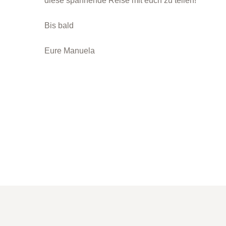
diese spannende Reise mit euch zu teilen!
Bis bald
Eure Manuela