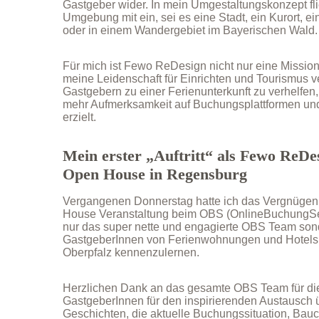
Gastgeber wider. In mein Umgestaltungskonzept fli
Umgebung mit ein, sei es eine Stadt, ein Kurort, 
oder in einem Wandergebiet im Bayerischen Wald.
Für mich ist Fewo ReDesign nicht nur eine Mission
meine Leidenschaft für Einrichten und Tourismus ver
Gastgebern zu einer Ferienunterkunft zu verhelfen, 
mehr Aufmerksamkeit auf Buchungsplattformen u
erzielt.
Mein erster „Auftritt“ als Fewo ReD
Open House in Regensburg
Vergangenen Donnerstag hatte ich das Vergnügen 
House Veranstaltung beim OBS (OnlineBuchungSer
nur das super nette und engagierte OBS Team sond
GastgeberInnen von Ferienwohnungen und Hotels 
Oberpfalz kennenzulernen.
Herzlichen Dank an das gesamte OBS Team für di
GastgeberInnen für den inspirierenden Austausch 
Geschichten, die aktuelle Buchungssituation, Bau